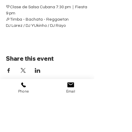
💛Clase de Salsa Cubana 7:30 pm｜Fiesta 
9 pm
🎉Timba - Bachata - Reggaeton
DJ Larez / DJ YUkinho / DJ Rayo
Share this event
Phone
Email
Home
Pricing Plans
Calendar
Cancelacion de plan