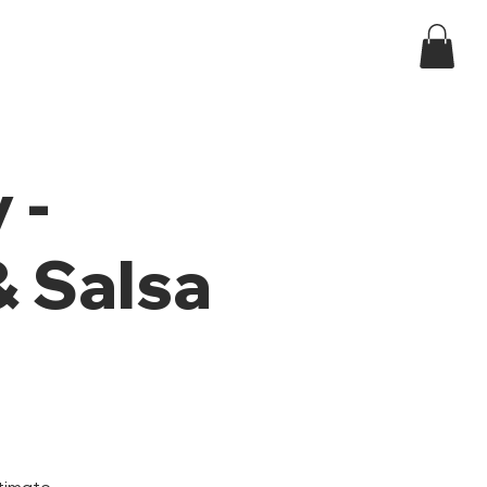
Log In
ndar
 -
 Salsa