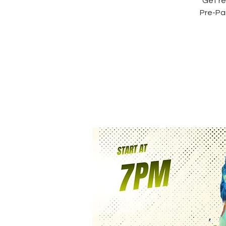
Get re
Pre-Pa