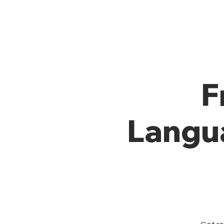
Home
Membresía
F
Langu