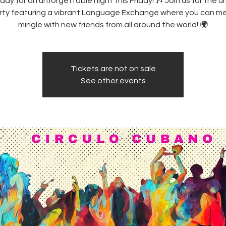
ady for an unforgettable night this Friday! 🎶 Join us for the u
rty featuring a vibrant Language Exchange where you can m
mingle with new friends from all around the world! 🌍
Tickets are not on sale
See other events