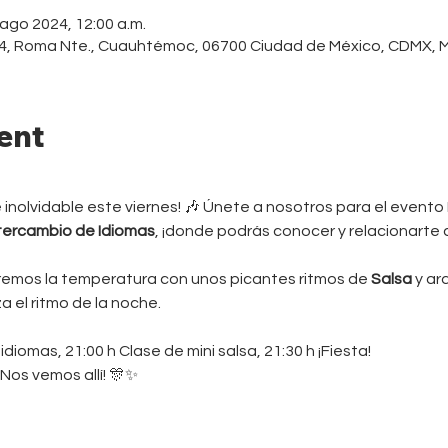
 ago 2024, 12:00 a.m.
14, Roma Nte., Cuauhtémoc, 06700 Ciudad de México, CDMX, 
ent
inolvidable este viernes! 🎶 Únete a nosotros para el evento 
tercambio de Idiomas
, ¡donde podrás conocer y relacionarte
iremos la temperatura con unos picantes ritmos de 
Salsa
 y ar
a el ritmo de la noche.
idiomas, 21:00 h Clase de mini salsa, 21:30 h ¡Fiesta!
 ¡Nos vemos allí! 🎊✨