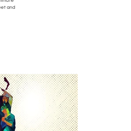
ltimate
eet and