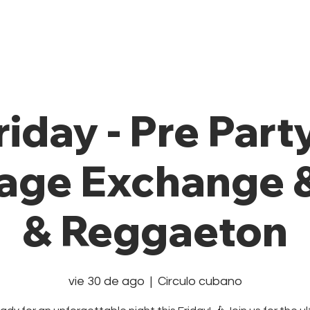
Private Class
Pricing Plans
Cale
riday - Pre Party
age Exchange &
& Reggaeton
vie 30 de ago
  |  
Circulo cubano