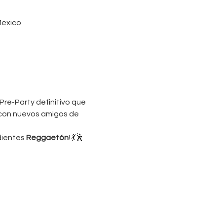
Mexico
Pre-Party definitivo que 
 con nuevos amigos de 
dientes 
Reggaetón
! 💃🕺 