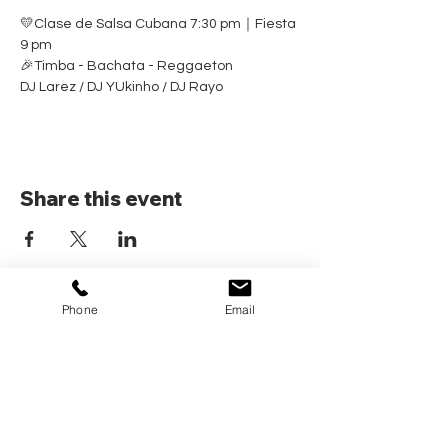
💛Clase de Salsa Cubana 7:30 pm｜Fiesta 
9 pm
🎉Timba - Bachata - Reggaeton
DJ Larez / DJ YUkinho / DJ Rayo
Share this event
Phone
Email
Home
Pricing Plans
Calendar
Cancelacion de plan