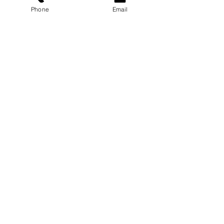
$150.00
Phone
Email
Share this event
Home
Pricing Plans
Calendar
Cancelacion de plan
Terms and Conditions