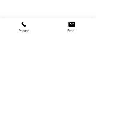
Share this event
Phone
Email
Home
Pricing Plans
Calendar
Cancelacion de plan
Terms and Conditions
Privacy Policy