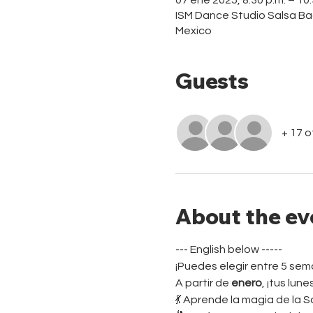
ISM Dance Studio Salsa Ba
Mexico
Guests
+ 17 
About the ev
--- English below -----
¡Puedes elegir entre 5 se
A partir de 
enero
, ¡tus lun
💃 Aprende la magia de la S