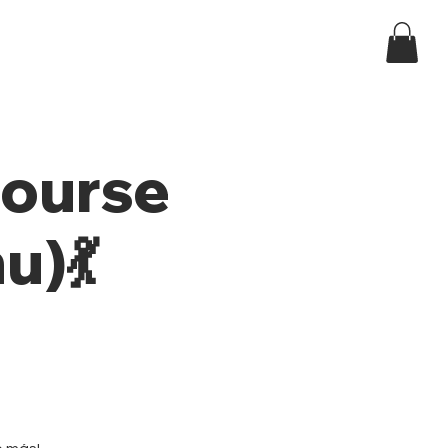
Log In
ndar
Course
u)💃