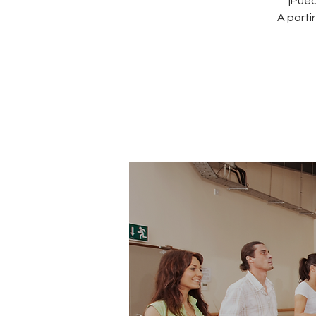
¡Pued
A parti