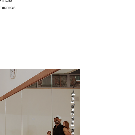
o más!
 mismos!