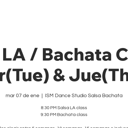
Private Class
Pricing Plans
Cale
 LA / Bachata 
(Tue) & Jue(Th
mar 07 de ene
  |  
ISM Dance Studio Salsa Bachata
8:30 PM Salsa LA class
9:30 PM Bachata class