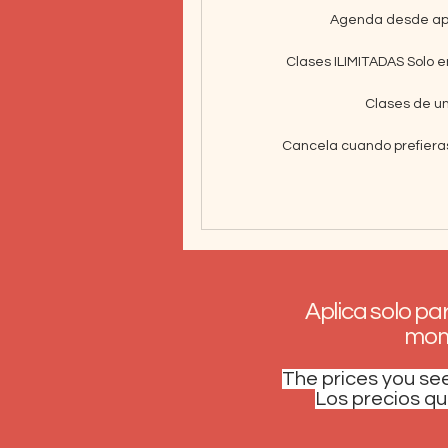
Agenda desde app
Clases ILIMITADAS Solo 
Clases de u
Cancela cuando prefieras
Aplica solo pa
mome
The prices you see
Los precios qu