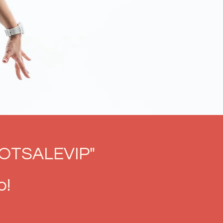
"HOTSALEVIP"
o!