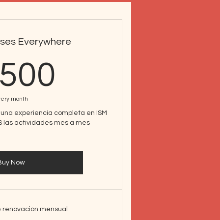
asses Everywhere
1,500$
,500
very month
r una experiencia completa en ISM
S las actividades mes a mes
Buy Now
e renovación mensual