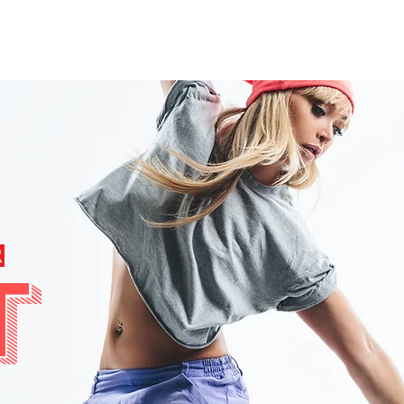
Private Class
Pricing Plans
Cale
R
T