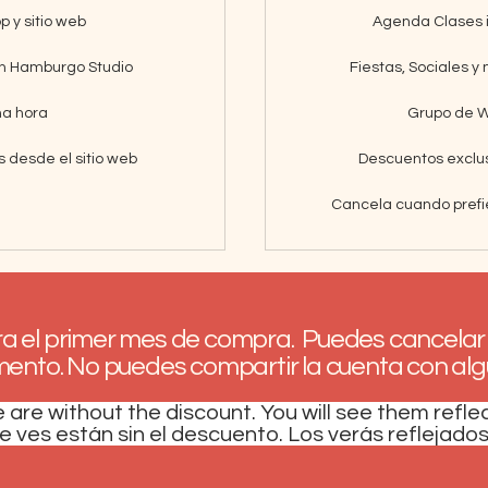
 y sitio web
Agenda Clases i
en Hamburgo Studio
Fiestas, Sociales 
na hora
Grupo de W
 desde el sitio web
Descuentos exclus
Cancela cuando prefi
ra el primer mes de compra. Puedes cancelar 
nto. No puedes compartir la cuenta con alg
 are without the discount. You will see them refle
e ves están sin el descuento. Los verás reflejados