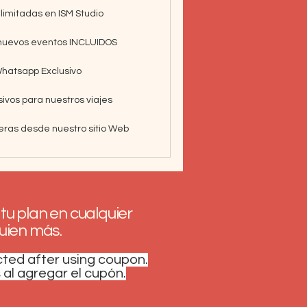
limitadas en ISM Studio
y nuevos eventos INCLUIDOS
hatsapp Exclusivo
ivos para nuestros viajes
eras desde nuestro sitio Web
tu plan en cualquier
uien más.
cted after using coupon.
 al agregar el cupón.