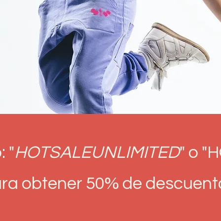
 "
HOTSALEUNLIMITED
" o 
ra obtener 50% de descuent