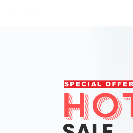
Home
Membresía
SPECIAL OFFE
HO
SALE