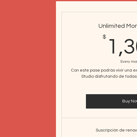
Unlimited Mon
$
1,
Every mo
Con este pase podrás vivir una 
Studio disfrutando de toda
Buy N
Suscripción de reno