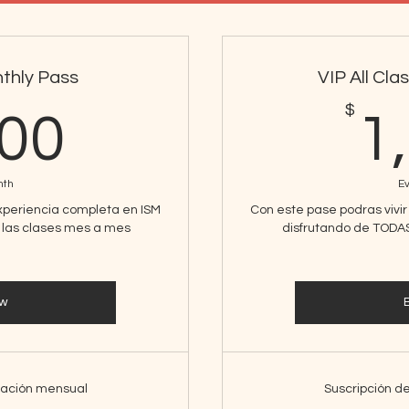
thly Pass
VIP All Cl
1,300$
$
300
1
nth
E
experiencia completa en ISM
Con este pase podras vivi
s las clases mes a mes
disfrutando de TODA
ow
vación mensual
Suscripción d