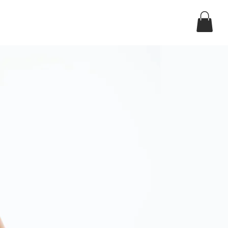
Log In
ndar